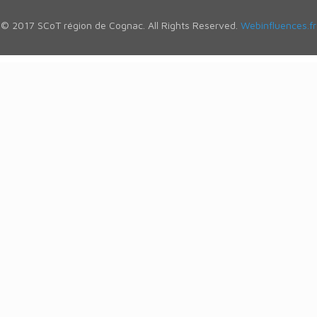
© 2017 SCoT région de Cognac. All Rights Reserved.
Webinfluences.fr