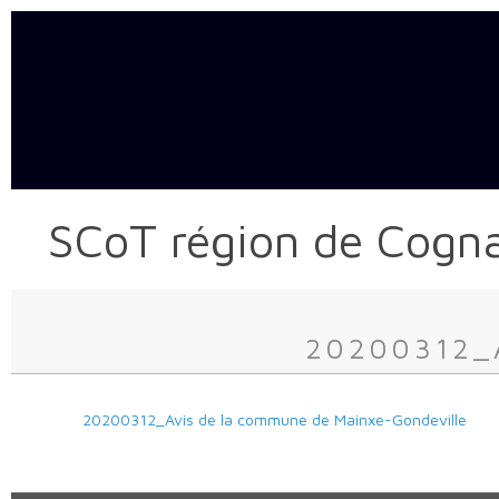
SCoT région de Cogn
20200312_A
20200312_Avis de la commune de Mainxe-Gondeville